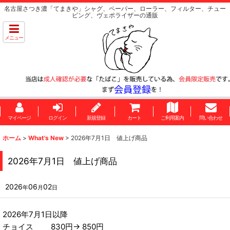
名古屋さつき濃「てまきや」シャグ、ペーパー、ローラー、フィルター、チュー
ビング、ヴェポライザーの通販
メニュー
マイページ
ログイン
新規登録
カート
ご利用案内
問い合わせ
ホーム
>
What's New
>
2026年7月1日 値上げ商品
2026年7月1日 値上げ商品
2026
06
02
年
月
日
2026年7月1日以降
チョイス 830円→ 850円