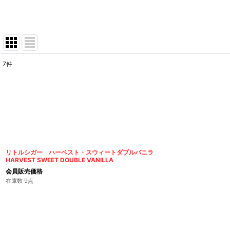
7
件
表示数
:
在庫あり
並び順
:
リトルシガー ハーベスト・スウィートダブルバニラ
HARVEST SWEET DOUBLE VANILLA
会員販売価格
在庫数 9点