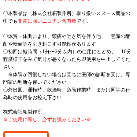
〇本製品は（株式会社柘製作所）取り扱いスヌース商品の
中でも
非常に強いニコチン含有量
です。
〇体質・体調により、頭痛や吐き気を伴う他、
意識の酩
酊や転倒等を引き起こす可能性があります
〇初回は短時間（1分〜3分以内）の使用にとどめ、
10分
程度様子をみて気分が悪くなったら即使用を中止してくだ
さい
※体調が回復しない場合は直ちに医師の診断を受け、専
門家の判断を仰いでください
〇外出図、運転時、飲酒時、危険作業時 または同等の行
為時の使用をお控え下さい
株式会社柘製作所
※ご使用に際し、必ずお読みください※