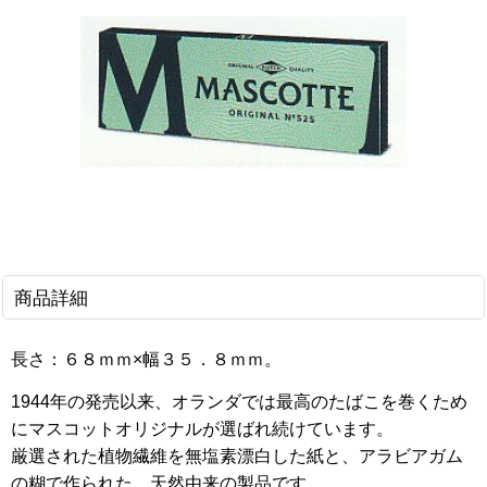
商品詳細
長さ：６８ｍｍ×幅３５．８ｍｍ。
1944年の発売以来、オランダでは最高のたばこ
を巻くため
にマスコットオリジナルが選ばれ続け
ています。
厳選された植物繊維を無塩素漂白した
紙と、アラビアガム
の糊で作られた、天然由来の
製品です。