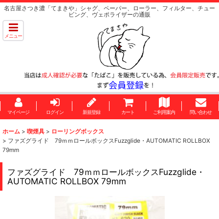
名古屋さつき濃「てまきや」シャグ、ペーパー、ローラー、フィルター、チュー
ビング、ヴェポライザーの通販
メニュー
マイページ
ログイン
新規登録
カート
ご利用案内
問い合わせ
ホーム
>
喫煙具
>
ローリングボックス
>
ファズグライド 79ｍｍロールボックスFuzzglide・AUTOMATIC ROLLBOX
79mm
ファズグライド 79ｍｍロールボックスFuzzglide・
AUTOMATIC ROLLBOX 79mm