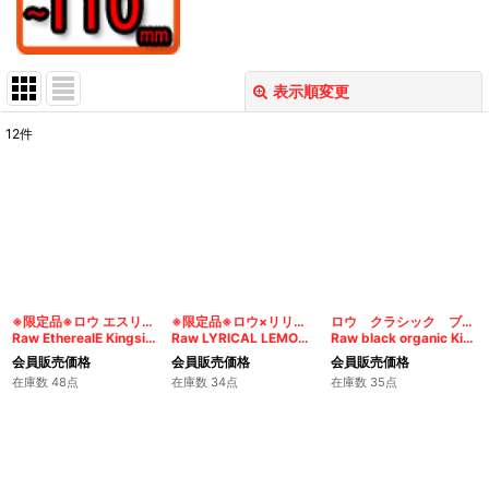
表示順変更
閉じる
12
件
表示数
:
在庫あり
並び順
:
絞り込む
※限定品※ロウ エスリールペーパー クラシックキングサイズ スリム
※限定品※ロウ×リリカル・レモネード キングサイズ スリム
ロウ クラシック ブラック・オーガニック キングサイズ スリム
Raw EtherealE Kingsize Slim
Raw LYRICAL LEMONADE Kingsize Slim
Raw black organic Kingsize Slim
会員販売価格
会員販売価格
会員販売価格
在庫数 48点
在庫数 34点
在庫数 35点