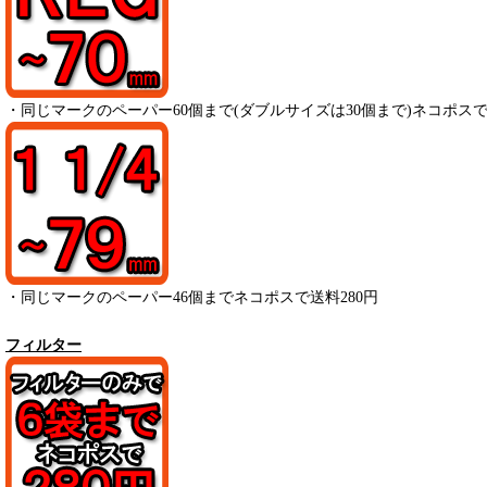
・
同じマークのペーパー
60
個まで(ダブルサイズは30個まで)ネコポスで
・
同じマークのペーパー
46
個までネコポスで送料280円
フィルター