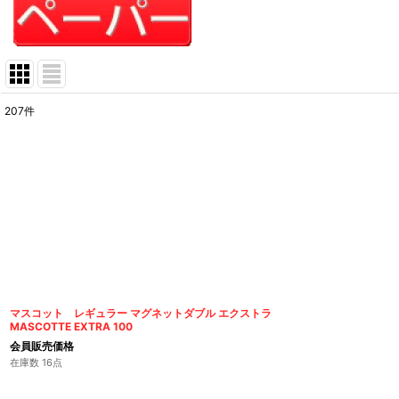
207
件
表示数
:
在庫あり
並び順
:
マスコット レギュラー マグネットダブル エクストラ
MASCOTTE EXTRA 100
会員販売価格
在庫数 16点