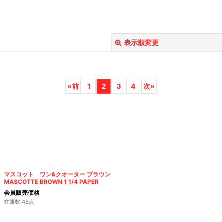
表示順変更
«
前
1
2
3
4
次
»
絞り込む
マスコット ワン&クオーター ブラウン
MASCOTTE BROWN 1 1/4 PAPER
会員販売価格
在庫数 45点