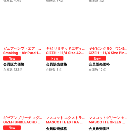
在庫数 45点
在庫数 97点
在庫数 5点
ピュアヘンプ・エア シングル
ギゼ リミテッドエディション 50 ワン&クオーター
ギゼピンク 50 ワン&クオーター
Smoking・Air PureHemp
GIZEH・11/4 Size 420 Limited Edition 50
GIZEH・11/4 Size Pink 50
会員販売価格
会員販売価格
会員販売価格
在庫数 122点
在庫数 5点
在庫数 12点
ギゼアンブリーチ マグネット 100
マスコット エクストラ シングル
マスコットグリーン カットコーナーシングル
GIZEH UNBLEACHD MAGNET Double
MASCOTTE EXTRA SINGLE
MASCOTTE GREEN CUT CORNERS SINGLE
会員販売価格
会員販売価格