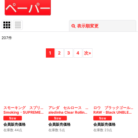
表示順変更
閉じる
207
件
表示数
:
1
2
3
4
次
»
在庫あり
並び順
:
絞り込む
スモーキング スプリーム ブラウンシングル
アレダ セルロース ミニサイズ クリアーペーパー
ロウ ブラックゴールド 1 1/4＋チップス
Smoking・SUPREME brown single
aledinha Clear Rolling Papers 1 1/4
RAW・Black UNBLEACHD HEMP Connoisseur 1 1/4
会員販売価格
会員販売価格
会員販売価格
在庫数 44点
在庫数 5点
在庫数 23点