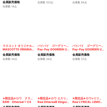
会員販売価格
在庫数 103点
在庫数 94点
在庫数 14点
マスコット オリジナル N°525 シングル
パイパイ ゴーグリーン1 1/4
パイパイ ゴーグリーン ダブル
MASCOTTE ORIGINAL N°525 SINGLE
Pay-Pay GOGREEN UNRIFINED1 1/4
Pay-Pay GOGREEN UNRIFINED Double
会員販売価格
会員販売価格
会員販売価格
在庫数 34点
在庫数 34点
在庫数 37点
※限定品※ロウ クラシック エスリールペーパー1 1/4
※限定品※ロウ エスリールペーパー クラシックキングサイズ スリム
※限定品※ロウ×リリカル・レモネード キングサイズ スリム
RAW・Ethereal 1 1/4
Raw EtherealE Kingsize Slim
Raw LYRICAL LEMONADE Kingsize Slim