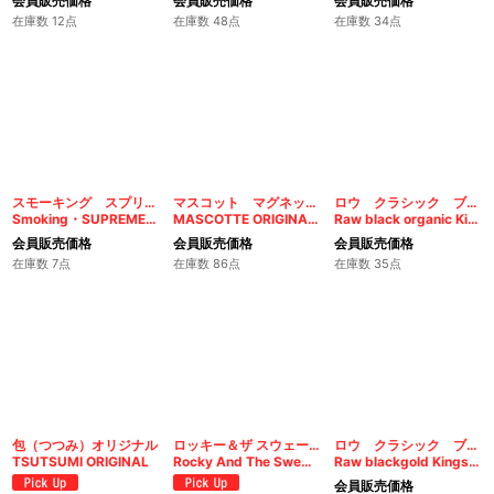
会員販売価格
会員販売価格
会員販売価格
在庫数 12点
在庫数 48点
在庫数 34点
スモーキング スプリーム1 1/4
マスコット マグネット 1&1/4 オリジナル
ロウ クラシック ブラック・オーガニック キングサイズ スリム
Smoking・SUPREME 1 1/4
MASCOTTE ORIGINAL 1 1/4
Raw black organic Kingsize Slim
会員販売価格
会員販売価格
会員販売価格
在庫数 7点
在庫数 86点
在庫数 35点
包（つつみ）オリジナル
ロッキー＆ザ スウェーデン
ロウ クラシック ブラックゴールド キングサイズ スリム
TSUTSUMI ORIGINAL
Rocky And The Sweden 1 1/4
Raw blackgold Kingsize Slim
会員販売価格