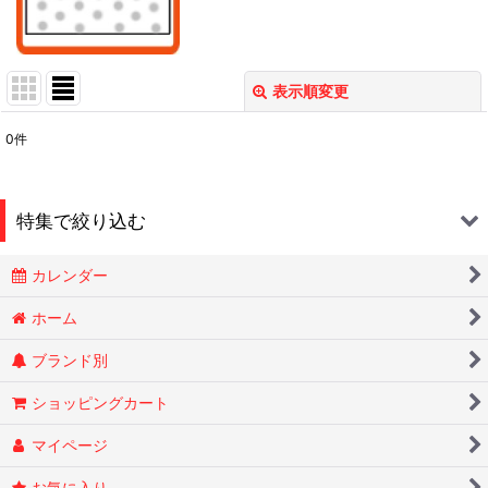
表示順変更
閉じる
0
件
表示数
:
在庫あり
特集で絞り込む
並び順
:
カレンダー
Smokin Joes
絞り込む
ホーム
ブランド別
ESSENZE
ショッピングカート
OLD HOLBORN オールドホルボーン
マイページ
RYTUAリトゥア
お気に入り