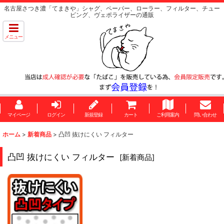
名古屋さつき濃「てまきや」シャグ、ペーパー、ローラー、フィルター、チュー
ビング、ヴェポライザーの通販
メニュー
マイページ
ログイン
新規登録
カート
ご利用案内
問い合わせ
ホーム
>
新着商品
>
凸凹 抜けにくい フィルター
凸凹 抜けにくい フィルター
[
新着商品
]