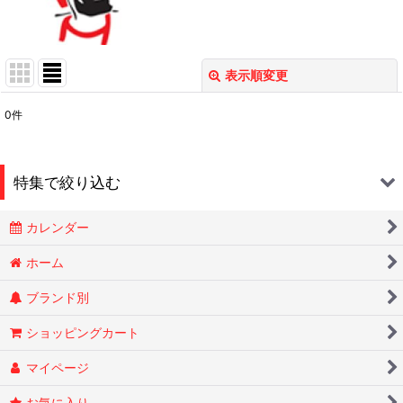
表示順変更
閉じる
0
件
表示数
:
在庫あり
特集で絞り込む
並び順
:
カレンダー
Smokin Joes
絞り込む
ホーム
ブランド別
ESSENZE
ショッピングカート
OLD HOLBORN オールドホルボーン
マイページ
RYTUAリトゥア
お気に入り