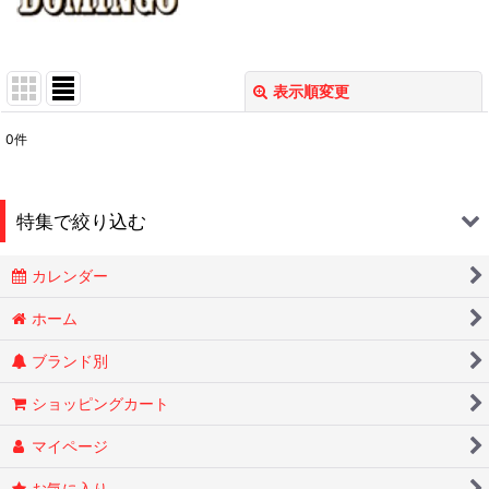
表示順変更
閉じる
0
件
表示数
:
在庫あり
特集で絞り込む
並び順
:
カレンダー
Smokin Joes
絞り込む
ホーム
ブランド別
ESSENZE
ショッピングカート
OLD HOLBORN オールドホルボーン
マイページ
RYTUAリトゥア
お気に入り