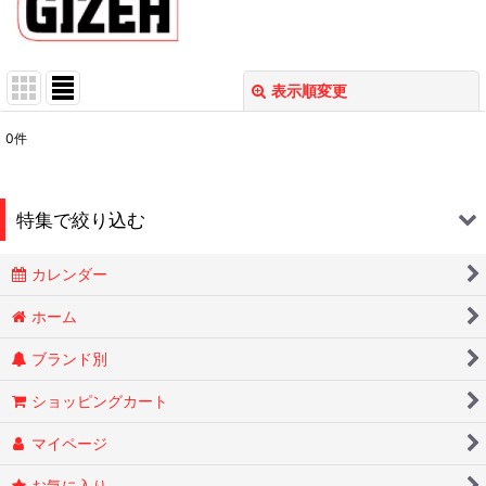
表示順変更
閉じる
0
件
表示数
:
在庫あり
特集で絞り込む
並び順
:
カレンダー
Smokin Joes
絞り込む
ホーム
ブランド別
ESSENZE
ショッピングカート
OLD HOLBORN オールドホルボーン
マイページ
RYTUAリトゥア
お気に入り