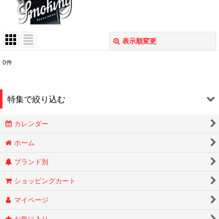
表示順変更
閉じる
0
件
表示数
:
在庫あり
特集で絞り込む
並び順
:
カレンダー
Smokin Joes
絞り込む
ホーム
ブランド別
ESSENZE
ショッピングカート
OLD HOLBORN オールドホルボーン
マイページ
RYTUAリトゥア
お気に入り