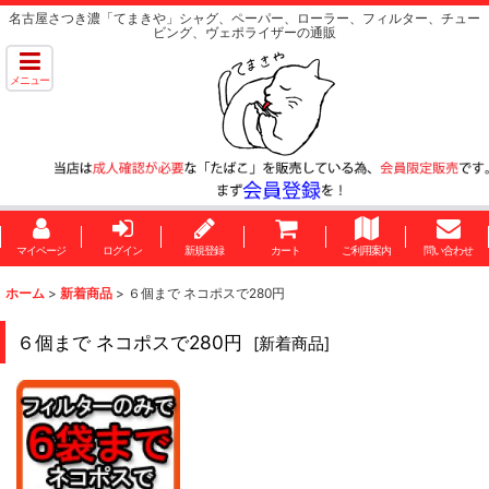
名古屋さつき濃「てまきや」シャグ、ペーパー、ローラー、フィルター、チュー
ビング、ヴェポライザーの通販
メニュー
マイページ
ログイン
新規登録
カート
ご利用案内
問い合わせ
ホーム
>
新着商品
>
６個まで ネコポスで280円
６個まで ネコポスで280円
[
新着商品
]