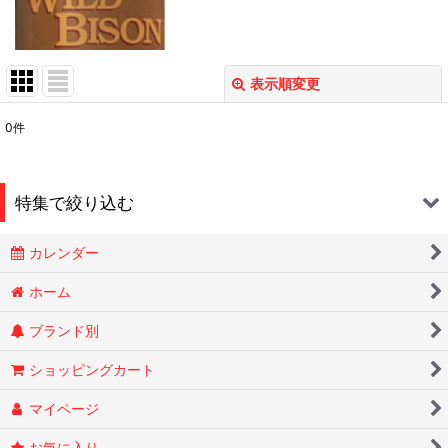
表示順変更
閉じる
0
件
表示数
:
在庫あり
特集で絞り込む
並び順
:
カレンダー
Smokin Joes
絞り込む
ホーム
ブランド別
ESSENZE
ショッピングカート
OLD HOLBORN オールドホルボーン
マイページ
RYTUAリトゥア
お気に入り