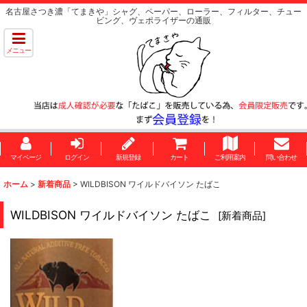
名古屋さつき濃「てまきや」シャグ、ペーパー、ローラー、フィルター、チュー
ビング、ヴェポライザーの通販
メニュー
マイページ
ログイン
新規登録
カート
ご利用案内
問い合わせ
ホーム
>
新着商品
>
WILDBISON ワイルドバイソン たばこ
WILDBISON ワイルドバイソン たばこ
[
新着商品
]