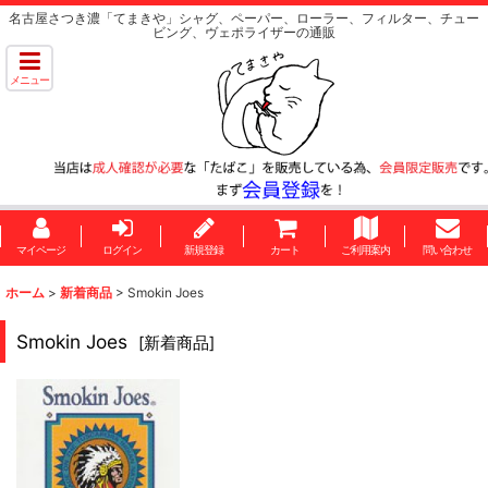
名古屋さつき濃「てまきや」シャグ、ペーパー、ローラー、フィルター、チュー
ビング、ヴェポライザーの通販
メニュー
マイページ
ログイン
新規登録
カート
ご利用案内
問い合わせ
ホーム
>
新着商品
>
Smokin Joes
Smokin Joes
[
新着商品
]