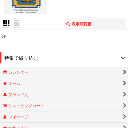
表示順変更
閉じる
0
件
表示数
:
在庫あり
特集で絞り込む
並び順
:
カレンダー
Smokin Joes
絞り込む
ホーム
ブランド別
ESSENZE
ショッピングカート
OLD HOLBORN オールドホルボーン
マイページ
RYTUAリトゥア
お気に入り