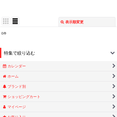
表示順変更
閉じる
0
件
表示数
:
在庫あり
特集で絞り込む
並び順
:
カレンダー
Smokin Joes
絞り込む
ホーム
ブランド別
ESSENZE
ショッピングカート
OLD HOLBORN オールドホルボーン
マイページ
RYTUAリトゥア
お気に入り