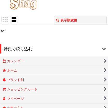
表示順変更
閉じる
0
件
表示数
:
在庫あり
特集で絞り込む
並び順
:
カレンダー
Smokin Joes
絞り込む
ホーム
ブランド別
ESSENZE
ショッピングカート
OLD HOLBORN オールドホルボーン
マイページ
RYTUAリトゥア
お気に入り