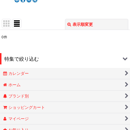
表示順変更
閉じる
0
件
表示数
:
在庫あり
特集で絞り込む
並び順
:
カレンダー
Smokin Joes
絞り込む
ホーム
ブランド別
ESSENZE
ショッピングカート
OLD HOLBORN オールドホルボーン
マイページ
RYTUAリトゥア
お気に入り