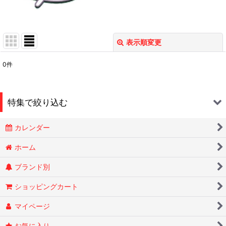
表示順変更
閉じる
0
件
表示数
:
在庫あり
特集で絞り込む
並び順
:
カレンダー
Smokin Joes
絞り込む
ホーム
ブランド別
ESSENZE
ショッピングカート
OLD HOLBORN オールドホルボーン
マイページ
RYTUAリトゥア
お気に入り