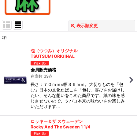
表示順変更
閉じる
2
件
表示数
:
包（つつみ）オリジナル
TSUTSUMI ORIGINAL
在庫あり
会員販売価格
並び順
:
在庫数 39点
長さ：７０ｍｍ×幅３６ｍｍ。大切なものを「包
絞り込む
む」日本の文化たばこを「包む」喜びをお届けし
たい、そんな想いをこめた商品です。紙の味を感
じさせないので、タバコ本来の味わいをお楽しみ
いただけます…
ロッキー＆ザ スウェーデン
Rocky And The Sweden 1 1/4