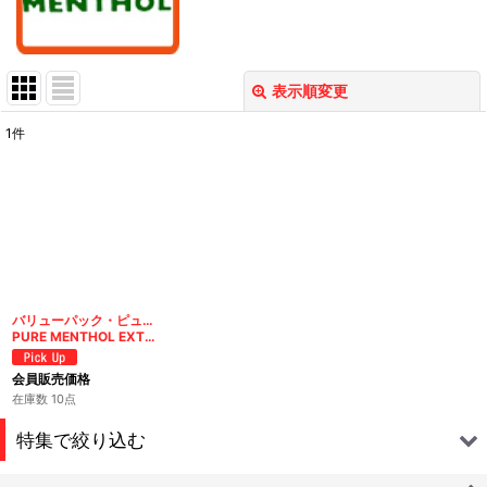
表示順変更
閉じる
1
件
表示数
:
在庫あり
並び順
:
絞り込む
バリューパック・ピュア メンソール エクストリームロングスリムフィルター
PURE MENTHOL EXTRME SLIM FILTER
会員販売価格
在庫数 10点
特集で絞り込む