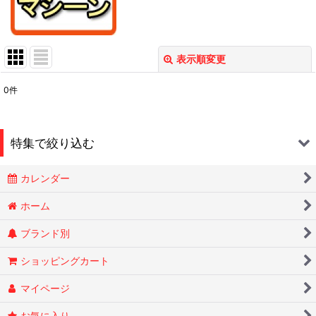
表示順変更
閉じる
0
件
表示数
:
在庫あり
特集で絞り込む
並び順
:
カレンダー
Smokin Joes
絞り込む
ホーム
ブランド別
ESSENZE
ショッピングカート
OLD HOLBORN オールドホルボーン
マイページ
RYTUAリトゥア
お気に入り