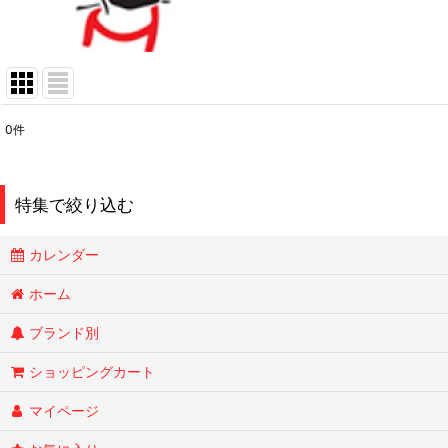
0
件
表示数
:
在庫あり
特集で絞り込む
並び順
:
カレンダー
Smokin Joes
ホーム
ブランド別
ESSENZE
ショッピングカート
OLD HOLBORN オールドホルボーン
マイページ
RYTUAリトゥア