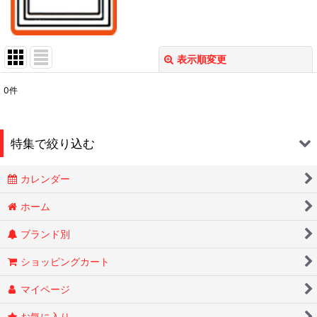
表示順変更
閉じる
0
件
表示数
:
在庫あり
特集で絞り込む
並び順
:
カレンダー
Smokin Joes
絞り込む
ホーム
ブランド別
ESSENZE
ショッピングカート
OLD HOLBORN オールドホルボーン
マイページ
RYTUAリトゥア
お気に入り