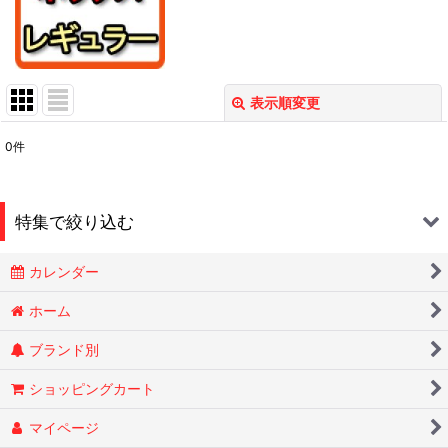
表示順変更
閉じる
0
件
表示数
:
在庫あり
特集で絞り込む
並び順
:
カレンダー
Smokin Joes
絞り込む
ホーム
ブランド別
ESSENZE
ショッピングカート
OLD HOLBORN オールドホルボーン
マイページ
RYTUAリトゥア