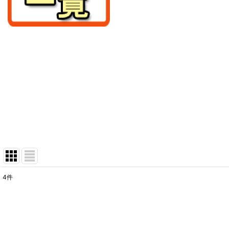
4
件
表示数
:
在庫あり