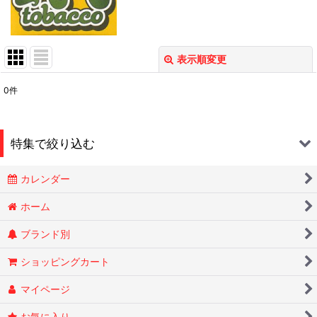
表示順変更
閉じる
0
件
表示数
:
在庫あり
特集で絞り込む
並び順
:
カレンダー
Smokin Joes
絞り込む
ホーム
ブランド別
ESSENZE
ショッピングカート
OLD HOLBORN オールドホルボーン
マイページ
RYTUAリトゥア
お気に入り