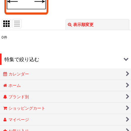
表示順変更
閉じる
0
件
表示数
:
在庫あり
特集で絞り込む
並び順
:
カレンダー
Smokin Joes
絞り込む
ホーム
ブランド別
ESSENZE
ショッピングカート
OLD HOLBORN オールドホルボーン
マイページ
RYTUAリトゥア
お気に入り