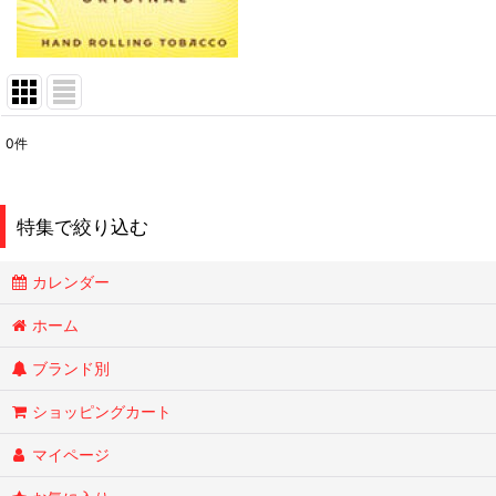
0
件
表示数
:
在庫あり
特集で絞り込む
並び順
:
カレンダー
Smokin Joes
ホーム
ブランド別
ESSENZE
ショッピングカート
OLD HOLBORN オールドホルボーン
マイページ
RYTUAリトゥア