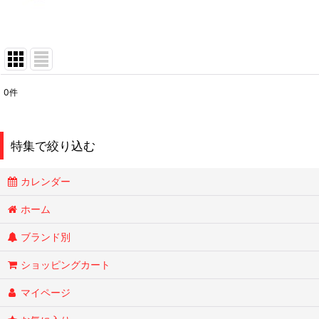
0
件
表示数
:
在庫あり
特集で絞り込む
並び順
:
カレンダー
Smokin Joes
ホーム
ブランド別
ESSENZE
ショッピングカート
OLD HOLBORN オールドホルボーン
マイページ
RYTUAリトゥア