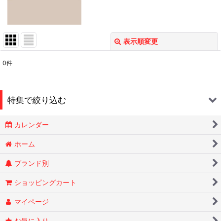
表示順変更
閉じる
0
件
表示数
:
在庫あり
特集で絞り込む
並び順
:
カレンダー
Smokin Joes
絞り込む
ホーム
ブランド別
ESSENZE
ショッピングカート
OLD HOLBORN オールドホルボーン
マイページ
RYTUAリトゥア
お気に入り