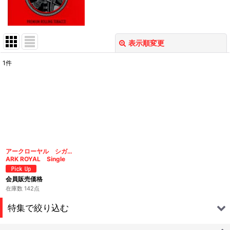
表示順変更
閉じる
1
件
表示数
:
在庫あり
並び順
:
絞り込む
アークローヤル シガレットペーパー
ARK ROYAL Single
会員販売価格
在庫数 142点
特集で絞り込む