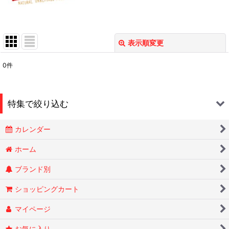
表示順変更
閉じる
0
件
表示数
:
在庫あり
特集で絞り込む
並び順
:
カレンダー
Smokin Joes
絞り込む
ホーム
ブランド別
ESSENZE
ショッピングカート
OLD HOLBORN オールドホルボーン
マイページ
RYTUAリトゥア
お気に入り